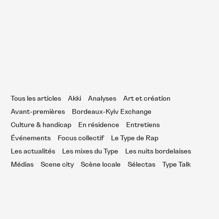
REMIÈRE : Violent Sadie Mode –
tupid Little Rich Fucking Fuck Face
Tous les articles
Akki
Analyses
Art et création
Avant-premières
Bordeaux-Kyiv Exchange
Culture & handicap
En résidence
Entretiens
Événements
Focus collectif
Le Type de Rap
Les actualités
Les mixes du Type
Les nuits bordelaises
Médias
Scene city
Scène locale
Sélectas
Type Talk