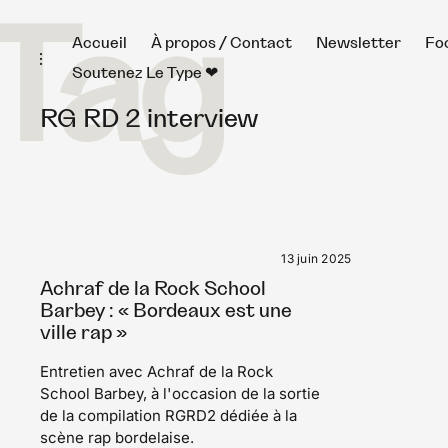
Tag
Skip
Accueil
À propos / Contact
Newsletter
Fo
toggle
to
open/close
Soutenez Le Type ❤︎
sidebar
content
RG RD 2 interview
13 juin 2025
Achraf de la Rock School
Barbey : « Bordeaux est une
ville rap »
Entretien avec Achraf de la Rock
School Barbey, à l'occasion de la sortie
de la compilation RGRD2 dédiée à la
scène rap bordelaise.