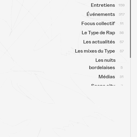
Entretiens
159
Événements
317
Focus collectif
11
Le Type de Rap
36
Les actualités
57
Les mixes du Type
37
Les nuits
bordelaises
5
Médias
31
Scene city
7
Scène locale
63
Sélectas
159
Type Talk
3