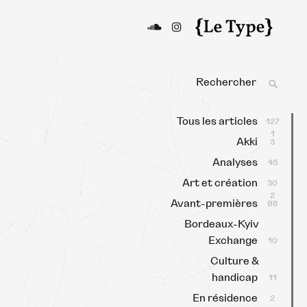
Le Type
Média culturel, indépendant
et local.
Search
SEAR
for:
Tous les articles
127
1
Akki
3
Analyses
45
Art et création
30
2
Avant-premières
98
Bordeaux-Kyiv
Exchange
10
Culture &
handicap
11
En résidence
2