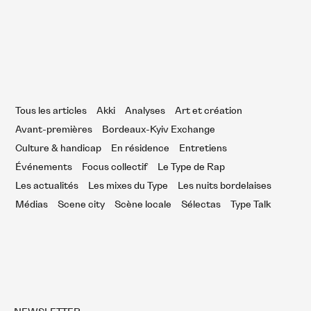
Tous les articles
Akki
Analyses
Art et création
Avant-premières
Bordeaux-Kyiv Exchange
Culture & handicap
En résidence
Entretiens
Événements
Focus collectif
Le Type de Rap
Les actualités
Les mixes du Type
Les nuits bordelaises
Médias
Scene city
Scène locale
Sélectas
Type Talk