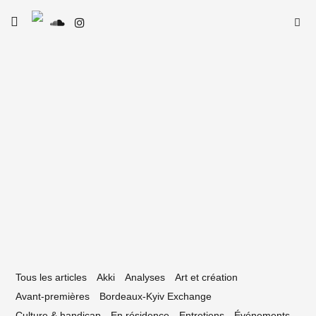
Skip
Searc
toggle
to
SE
Le Type
open/close
for:
sidebar
content
10 juillet 2019
s clubs solidaires de l’Iboat du mercredi
Tous les articles
Akki
Analyses
Art et création
Avant-premières
Bordeaux-Kyiv Exchange
Culture & handicap
En résidence
Entretiens
Événements