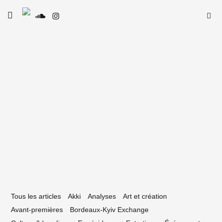
Skip
Searc
toggle
to
SE
Le Type
open/close
for:
sidebar
content
18 décembre 2020
op 50 des sorties (albums, EPs)
ordelaises en 2020
Tous les articles
Akki
Analyses
Art et création
Avant-premières
Bordeaux-Kyiv Exchange