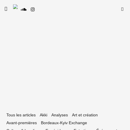
Skip
Searc
toggle
to
SE
Le Type
open/close
for:
sidebar
content
1 avril 2026
anyl : « Je vois la musique comme un
 emballage » »
Tous les articles
Akki
Analyses
Art et création
Avant-premières
Bordeaux-Kyiv Exchange