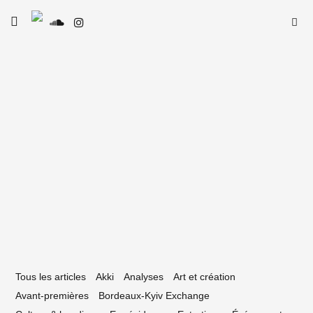
Skip
Searc
toggle
to
SE
Le Type
open/close
for:
sidebar
content
23 avril 2021
es Furtifs : nouveau programme de
ésidence d’artistes du CAPC
Tous les articles
Akki
Analyses
Art et création
Avant-premières
Bordeaux-Kyiv Exchange