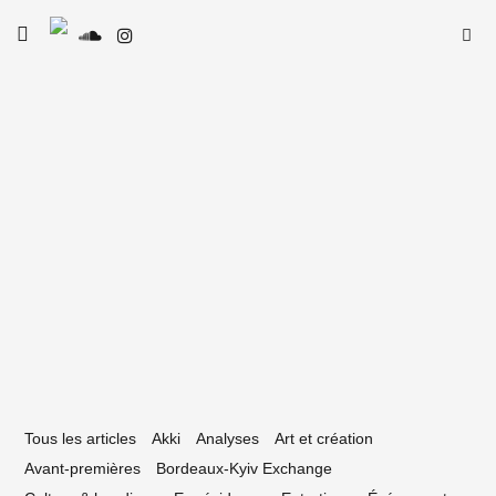
Skip
Searc
toggle
to
SE
Le Type
open/close
for:
sidebar
content
16 novembre 2021
collectifs queer à suivre sur Bordeaux,
r Bordelle
Tous les articles
Akki
Analyses
Art et création
Avant-premières
Bordeaux-Kyiv Exchange