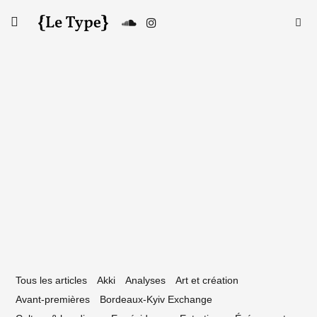
Skip
Searc
toggle
to
SE
Le Type
open/close
for:
sidebar
content
19 novembre 2020
projets à soutenir dans le cadre du
dget participatif de la Gironde
Tous les articles
Akki
Analyses
Art et création
Avant-premières
Bordeaux-Kyiv Exchange