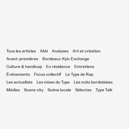
un cœur à vif
Tous les articles
Akki
Analyses
Art et création
Avant-premières
Bordeaux-Kyiv Exchange
Culture & handicap
En résidence
Entretiens
Événements
Focus collectif
Le Type de Rap
Les actualités
Les mixes du Type
Les nuits bordelaises
Médias
Scene city
Scène locale
Sélectas
Type Talk