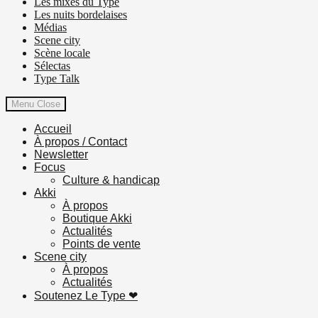
Les mixes du Type
Les nuits bordelaises
Médias
Scene city
Scène locale
Sélectas
Type Talk
Menu
Close
Accueil
À propos / Contact
Newsletter
Focus
Culture & handicap
Akki
À propos
Boutique Akki
Actualités
Points de vente
Scene city
À propos
Actualités
Soutenez Le Type ❤︎