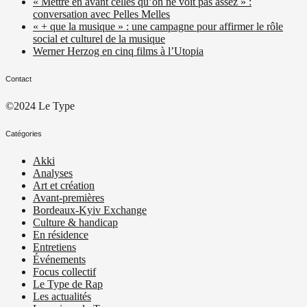
« Mettre en avant celles qu’on ne voit pas assez » :
conversation avec Pelles Melles
« + que la musique » : une campagne pour affirmer le rôle
social et culturel de la musique
Werner Herzog en cinq films à l’Utopia
Contact
©2024 Le Type
Catégories
Akki
Analyses
Art et création
Avant-premières
Bordeaux-Kyiv Exchange
Culture & handicap
En résidence
Entretiens
Événements
Focus collectif
Le Type de Rap
Les actualités