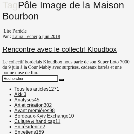
Tag
Pôle Image de la Maison
Bourbon
Lire l’article
Par :
Laura Techer
6 juin 2018
Rencontre avec le collectif Kloudbox
Le collectif bordelais Kloudbox nous parle de son Super Loto 7000
du 9 juin à la Cour Mably avec surprises, cadeaux barrés et une
bonne dose de fun.
Search
Search
for:
Tous les articles
1271
Akki
3
Analyses
45
Art et création
302
Avant-premières
98
Bordeaux-Kyiv Exchange
10
Culture & handicap
11
En résidence
2
Entretiens
159