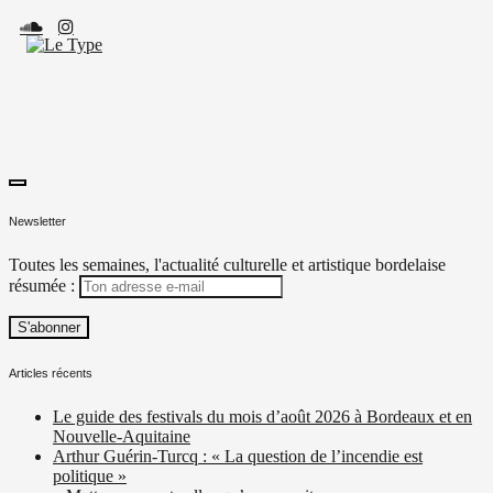
Skip
to
content
toggle
Le Type
Média culturel, indépendant et local.
open/close
Newsletter
sidebar
Toutes les semaines, l'actualité culturelle et artistique bordelaise
résumée :
Articles récents
Le guide des festivals du mois d’août 2026 à Bordeaux et en
Nouvelle-Aquitaine
Arthur Guérin-Turcq : « La question de l’incendie est
politique »