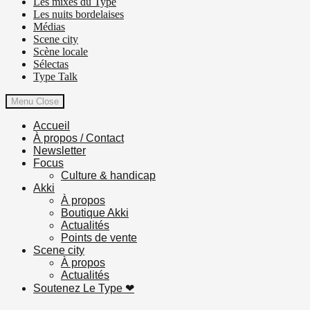
Les mixes du Type
Les nuits bordelaises
Médias
Scene city
Scène locale
Sélectas
Type Talk
Menu
Close
Accueil
À propos / Contact
Newsletter
Focus
Culture & handicap
Akki
À propos
Boutique Akki
Actualités
Points de vente
Scene city
À propos
Actualités
Soutenez Le Type ❤︎