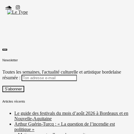
Skip
to
content
toggle
Le Type
Média culturel, indépendant et local.
open/close
Newsletter
sidebar
Toutes les semaines, l'actualité culturelle et artistique bordelaise
résumée :
Articles récents
Le guide des festivals du mois d’août 2026 à Bordeaux et en
Nouvelle-Aquitaine
Arthur Guérin-Turcq : « La question de l’incendie est
politique »