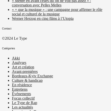
« Mettre en avant celles qu’on ne voit pas assez » :
conversation avec Pelles Melles
« + que la musique » : une campagne pour affirmer le rôle
social et culturel de la musique
Werner Herzog en cinq films à l’Utopia
Contact
©2024 Le Type
Catégories
Akki
Analyses
Art et création
Avant-premières
Bordeaux-Kyiv Exchange
Culture & handicap
En résidence
Entretiens
Événements
Focus collectif
Le Type de Rap
Les actualités