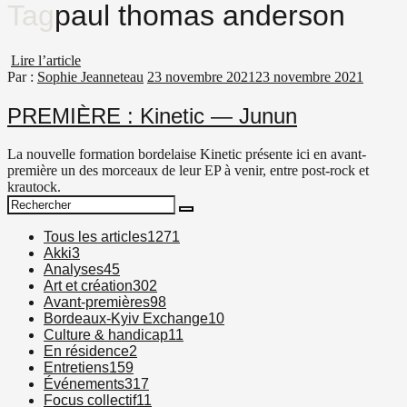
Tag
paul thomas anderson
Lire l’article
Par :
Sophie Jeanneteau
23 novembre 2021
23 novembre 2021
PREMIÈRE : Kinetic — Junun
La nouvelle formation bordelaise Kinetic présente ici en avant-
première un des morceaux de leur EP à venir, entre post-rock et
krautock.
Search
Search
for:
Tous les articles
1271
Akki
3
Analyses
45
Art et création
302
Avant-premières
98
Bordeaux-Kyiv Exchange
10
Culture & handicap
11
En résidence
2
Entretiens
159
Événements
317
Focus collectif
11