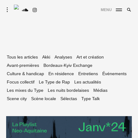
Skip
Searc
toggle
MENU
to
SE
Le Type
open/close
for:
sidebar
content
Tous les articles
Akki
Analyses
Art et création
Avant-premières
Bordeaux-Kyiv Exchange
Culture & handicap
En résidence
Entretiens
Événements
Focus collectif
Le Type de Rap
Les actualités
Les mixes du Type
Les nuits bordelaises
Médias
Scene city
Scène locale
Sélectas
Type Talk