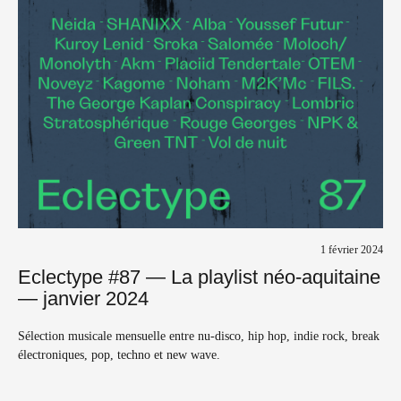
1 février 2024
Eclectype #87 — La playlist néo-aquitaine
— janvier 2024
Sélection musicale mensuelle entre nu-disco, hip hop, indie rock, break
électroniques, pop, techno et new wave.