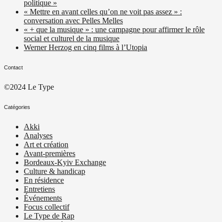
politique »
« Mettre en avant celles qu’on ne voit pas assez » :
conversation avec Pelles Melles
« + que la musique » : une campagne pour affirmer le rôle
social et culturel de la musique
Werner Herzog en cinq films à l’Utopia
Contact
©2024 Le Type
Catégories
Akki
Analyses
Art et création
Avant-premières
Bordeaux-Kyiv Exchange
Culture & handicap
En résidence
Entretiens
Événements
Focus collectif
Le Type de Rap