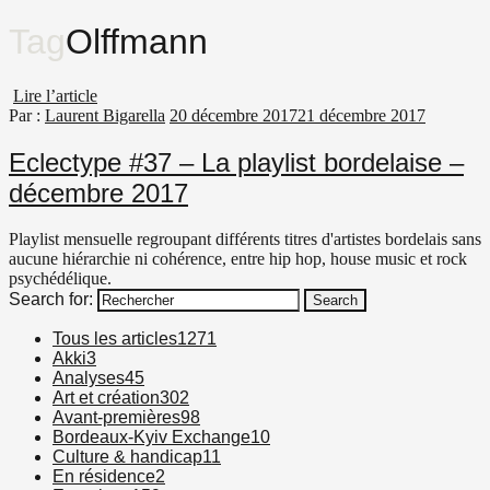
Tag
Olffmann
Lire l’article
Par :
Laurent Bigarella
20 décembre 2017
21 décembre 2017
Eclectype #37 – La playlist bordelaise –
décembre 2017
Playlist mensuelle regroupant différents titres d'artistes bordelais sans
aucune hiérarchie ni cohérence, entre hip hop, house music et rock
psychédélique.
Search for:
Search
Tous les articles
1271
Akki
3
Analyses
45
Art et création
302
Avant-premières
98
Bordeaux-Kyiv Exchange
10
Culture & handicap
11
En résidence
2