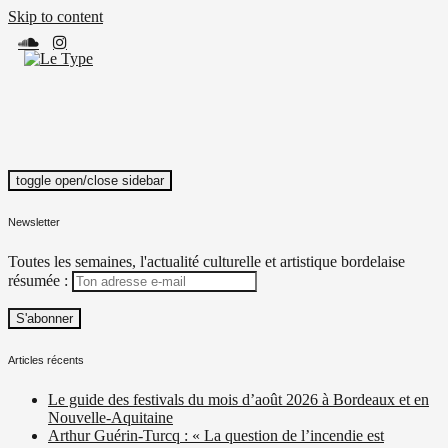
Skip to content
toggle open/close sidebar
Le Type
Média culturel, indépendant et local.
Newsletter
Toutes les semaines, l'actualité culturelle et artistique bordelaise
résumée :
Articles récents
Le guide des festivals du mois d’août 2026 à Bordeaux et en
Nouvelle-Aquitaine
Arthur Guérin-Turcq : « La question de l’incendie est