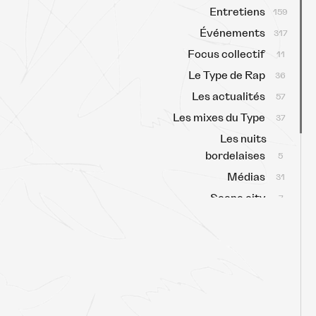
Entretiens
159
Événements
317
Focus collectif
11
Le Type de Rap
36
Les actualités
57
Les mixes du Type
37
Les nuits
bordelaises
5
Médias
31
Scene city
7
Scène locale
63
Sélectas
159
Type Talk
3