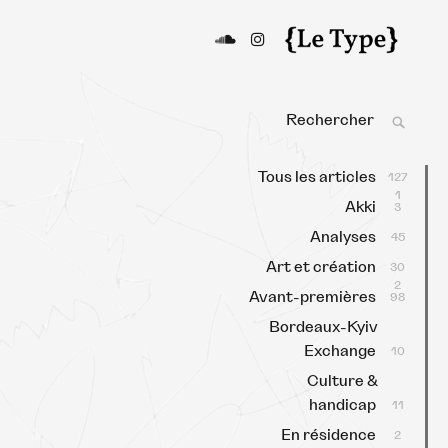
Le Type
Média culturel, indépendant
et local.
Search
SEAR
for:
Tous les articles
127
1
Akki
3
Analyses
45
Art et création
30
2
Avant-premières
98
Bordeaux-Kyiv
Exchange
10
Culture &
handicap
11
En résidence
2