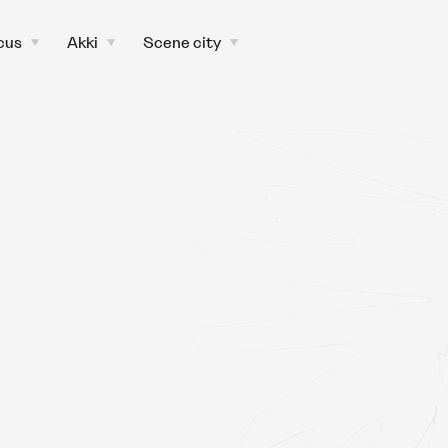
cus
Akki
Scene city
toggle
toggle
toggle
child
child
child
menu
menu
menu