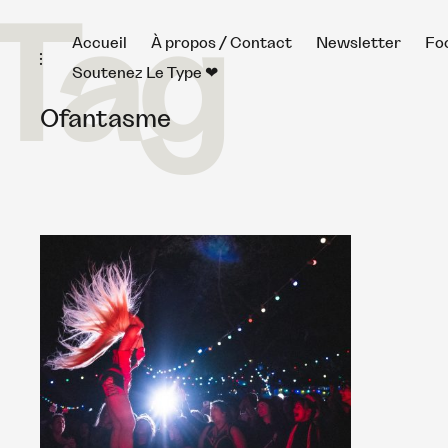
Tag
Skip
Accueil
À propos / Contact
Newsletter
Fo
toggle
to
open/close
Soutenez Le Type ❤︎
sidebar
content
Ofantasme