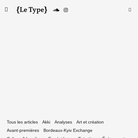
Skip
Searc
toggle
to
SE
Le Type
open/close
for:
sidebar
content
27 juin 2025
lectype #101 : La playlist néo-aquitaine
uin 2025)
Tous les articles
Akki
Analyses
Art et création
Avant-premières
Bordeaux-Kyiv Exchange