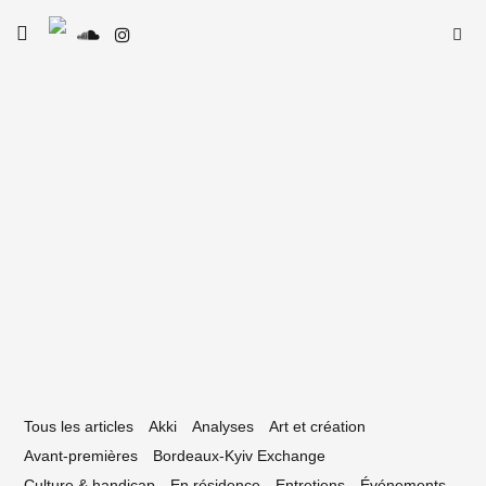
Skip
Searc
toggle
to
SE
Le Type
open/close
for:
sidebar
content
9 mars 2020
tretien avec Porteix
Tous les articles
Akki
Analyses
Art et création
Avant-premières
Bordeaux-Kyiv Exchange
Culture & handicap
En résidence
Entretiens
Événements