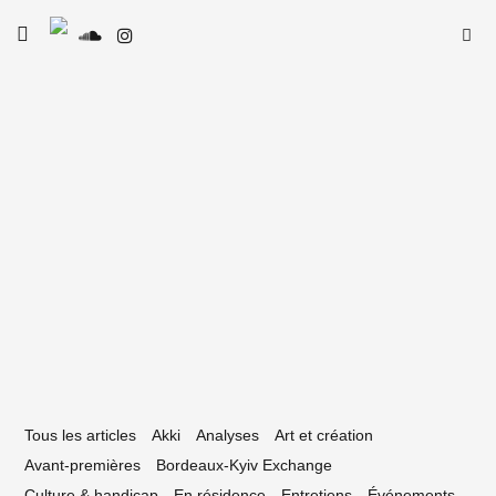
Skip
Searc
toggle
to
SE
Le Type
open/close
for:
sidebar
content
6 décembre 2022
es mixes du Type #09 : ISNT
Tous les articles
Akki
Analyses
Art et création
Avant-premières
Bordeaux-Kyiv Exchange
Culture & handicap
En résidence
Entretiens
Événements