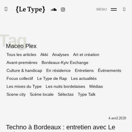
Skip
Searc
toggle
MENU
to
SE
Le Type
open/close
for:
sidebar
content
Tag
Maceo Plex
Tous les articles
Akki
Analyses
Art et création
Avant-premières
Bordeaux-Kyiv Exchange
Culture & handicap
En résidence
Entretiens
Événements
Focus collectif
Le Type de Rap
Les actualités
Les mixes du Type
Les nuits bordelaises
Médias
Scene city
Scène locale
Sélectas
Type Talk
4 avril 2020
Techno à Bordeaux : entretien avec Le