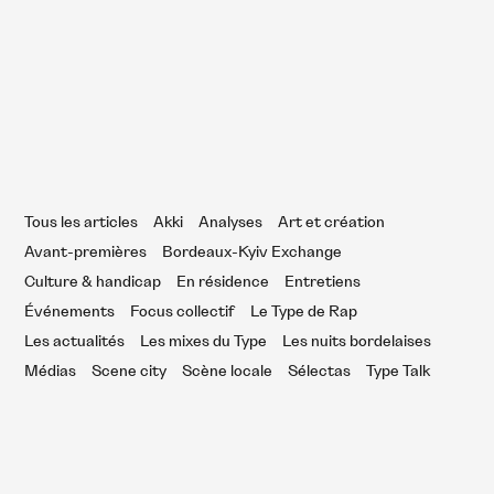
ntretien via Téléphone Rose avec
ouvence
Tous les articles
Akki
Analyses
Art et création
Avant-premières
Bordeaux-Kyiv Exchange
Culture & handicap
En résidence
Entretiens
Événements
Focus collectif
Le Type de Rap
Les actualités
Les mixes du Type
Les nuits bordelaises
Médias
Scene city
Scène locale
Sélectas
Type Talk