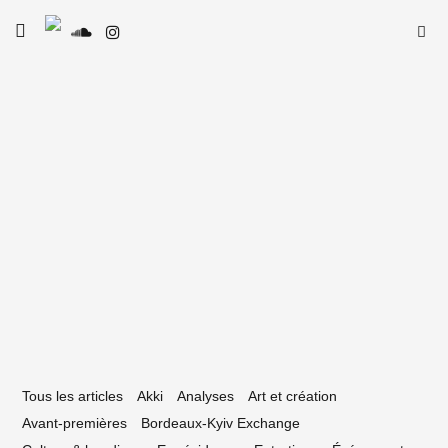
Skip
Searc
toggle
to
SE
Le Type
open/close
for:
sidebar
content
1 juillet 2025
 guide 2025 des festivals de l’été en
ouvelle-Aquitaine
Tous les articles
Akki
Analyses
Art et création
Avant-premières
Bordeaux-Kyiv Exchange