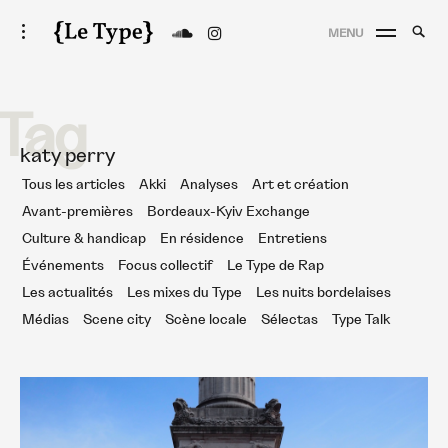
Skip
Searc
toggle
MENU
to
open/close
SEA
Le Type
for:
sidebar
content
Tag
katy perry
Tous les articles
Akki
Analyses
Art et création
Avant-premières
Bordeaux-Kyiv Exchange
Culture & handicap
En résidence
Entretiens
Événements
Focus collectif
Le Type de Rap
Les actualités
Les mixes du Type
Les nuits bordelaises
Médias
Scene city
Scène locale
Sélectas
Type Talk