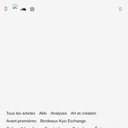
Skip
Searc
toggle
to
SE
Le Type
open/close
for:
sidebar
content
3 mai 2022
lectype #73 — La playlist néo-aquitaine
 avril 2022
Tous les articles
Akki
Analyses
Art et création
Avant-premières
Bordeaux-Kyiv Exchange