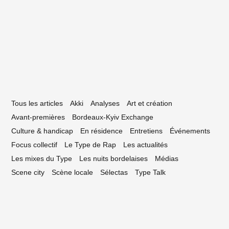
clectype #53 — La playlist bordelaise —
vrier 2020
Tous les articles
Akki
Analyses
Art et création
Avant-premières
Bordeaux-Kyiv Exchange
Culture & handicap
En résidence
Entretiens
Événements
Focus collectif
Le Type de Rap
Les actualités
Les mixes du Type
Les nuits bordelaises
Médias
Scene city
Scène locale
Sélectas
Type Talk