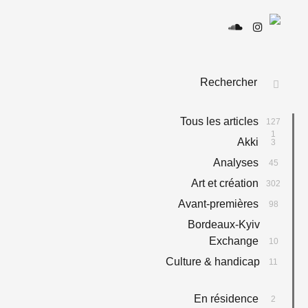
Le
Médi
culturel
Type
indépendan
et local
Search
SEAR
for:
Tous les articles
127
1
Akki
3
Analyses
45
Art et création
302
Avant-premières
98
Bordeaux-Kyiv
Exchange
10
Culture & handicap
11
En résidence
2