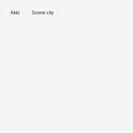
Akki
Scene city
toggle
toggle
toggle
child
child
child
menu
menu
menu