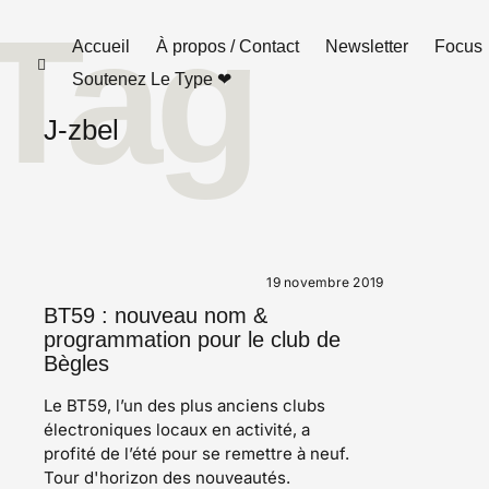
Tag
Skip
Accueil
À propos / Contact
Newsletter
Focus
toggle
to
open/close
Soutenez Le Type ❤︎
sidebar
content
J-zbel
19 novembre 2019
BT59 : nouveau nom &
programmation pour le club de
Bègles
Le BT59, l’un des plus anciens clubs
électroniques locaux en activité, a
profité de l’été pour se remettre à neuf.
Tour d'horizon des nouveautés.