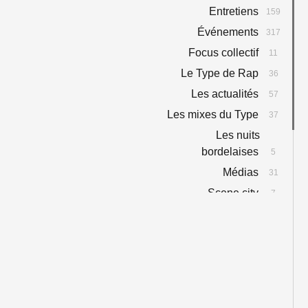
Entretiens
159
Événements
317
Focus collectif
11
Le Type de Rap
36
Les actualités
57
Les mixes du Type
37
Les nuits
bordelaises
5
Médias
31
Scene city
7
Scène locale
63
Sélectas
159
Type Talk
3