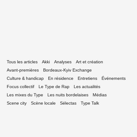
’impact du Covid-19 sur les musiques
tuelles en Nouvelle-Aquitaine
Tous les articles
Akki
Analyses
Art et création
Avant-premières
Bordeaux-Kyiv Exchange
Culture & handicap
En résidence
Entretiens
Événements
Focus collectif
Le Type de Rap
Les actualités
Les mixes du Type
Les nuits bordelaises
Médias
Scene city
Scène locale
Sélectas
Type Talk