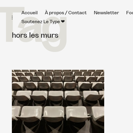
Tag
Skip
Accueil
À propos / Contact
Newsletter
Fo
toggle
to
open/close
Soutenez Le Type ❤︎
sidebar
content
hors les murs