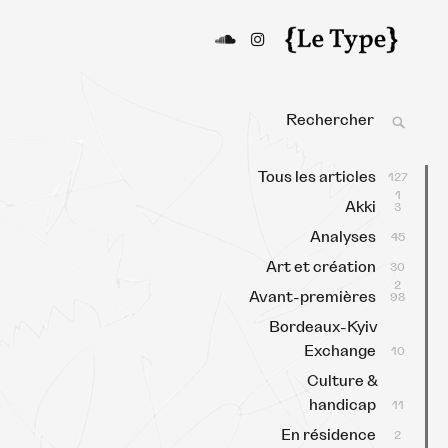
Le Type
Média culturel, indépendant
et local.
Search
SEAR
for:
Tous les articles
127
1
Akki
3
Analyses
45
Art et création
30
2
Avant-premières
98
Bordeaux-Kyiv
Exchange
10
Culture &
handicap
11
En résidence
2