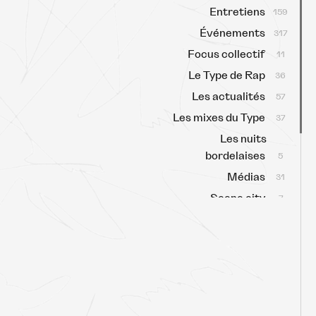
Entretiens
159
Événements
317
Focus collectif
11
Le Type de Rap
36
Les actualités
57
Les mixes du Type
37
Les nuits
bordelaises
5
Médias
31
Scene city
7
Scène locale
63
Sélectas
159
Type Talk
3