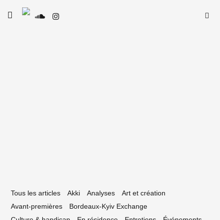
Skip
Searc
toggle
to
open/close
SE
Le Type
for:
sidebar
content
5 mars 2025
e Type de Rap #29 – Yoshi Di Original
Tous les articles
Akki
Analyses
Art et création
Avant-premières
Bordeaux-Kyiv Exchange
Culture & handicap
En résidence
Entretiens
Événements