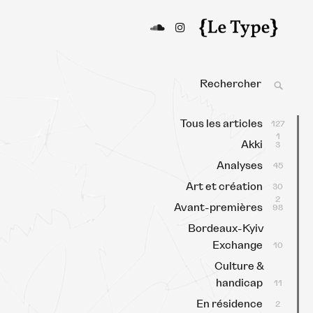
Le Type
Média culturel, indépendant
et local.
Search
SEAR
for:
Tous les articles
127
1
Akki
3
Analyses
45
Art et création
30
2
Avant-premières
98
Bordeaux-Kyiv
Exchange
10
Culture &
handicap
11
En résidence
2