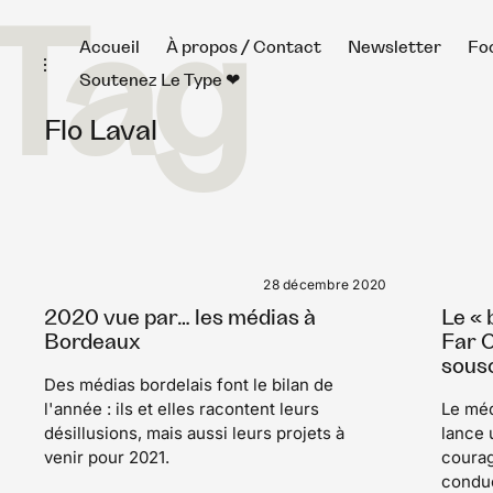
Tag
Skip
Accueil
À propos / Contact
Newsletter
Fo
toggle
to
open/close
Soutenez Le Type ❤︎
sidebar
content
Flo Laval
28 décembre 2020
2020 vue par… les médias à
Le « 
Bordeaux
Far O
sous
Des médias bordelais font le bilan de
l'année : ils et elles racontent leurs
Le méd
désillusions, mais aussi leurs projets à
lance 
venir pour 2021.
courag
condu