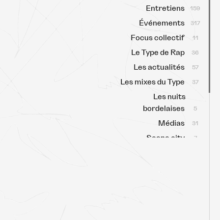
Entretiens
159
Événements
317
Focus collectif
11
Le Type de Rap
36
Les actualités
57
Les mixes du Type
37
Les nuits
bordelaises
5
Médias
31
Scene city
7
Scène locale
63
Sélectas
159
Type Talk
3