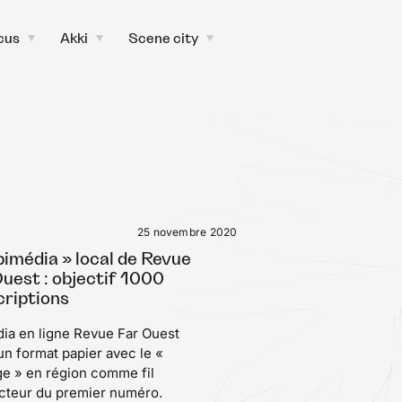
cus
Akki
Scene city
toggle
toggle
toggle
child
child
child
menu
menu
menu
25 novembre 2020
bimédia » local de Revue
uest : objectif 1000
criptions
ia en ligne Revue Far Ouest
un format papier avec le «
e » en région comme fil
cteur du premier numéro.