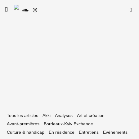
Skip
Searc
toggle
to
SE
Le Type
open/close
for:
sidebar
content
31 janvier 2023
e Type de Rap #15 — Fealdean
Tous les articles
Akki
Analyses
Art et création
Avant-premières
Bordeaux-Kyiv Exchange
Culture & handicap
En résidence
Entretiens
Événements