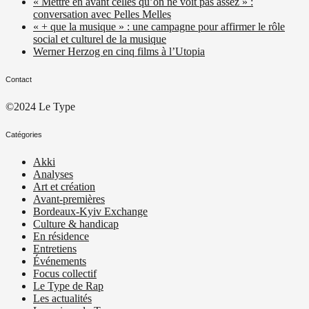
« Mettre en avant celles qu’on ne voit pas assez » :
conversation avec Pelles Melles
« + que la musique » : une campagne pour affirmer le rôle
social et culturel de la musique
Werner Herzog en cinq films à l’Utopia
Contact
©2024 Le Type
Catégories
Akki
Analyses
Art et création
Avant-premières
Bordeaux-Kyiv Exchange
Culture & handicap
En résidence
Entretiens
Événements
Focus collectif
Le Type de Rap
Les actualités