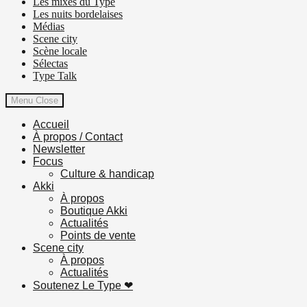
Les mixes du Type
Les nuits bordelaises
Médias
Scene city
Scène locale
Sélectas
Type Talk
Menu
Close
Accueil
À propos / Contact
Newsletter
Focus
Culture & handicap
Akki
À propos
Boutique Akki
Actualités
Points de vente
Scene city
À propos
Actualités
Soutenez Le Type ❤︎