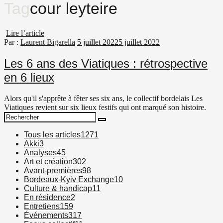
Tag
cour leyteire
Lire l’article
Par :
Laurent Bigarella
5 juillet 2022
5 juillet 2022
Les 6 ans des Viatiques : rétrospective
en 6 lieux
Alors qu'il s'apprête à fêter ses six ans, le collectif bordelais Les
Viatiques revient sur six lieux festifs qui ont marqué son histoire.
Search
Search
for:
Tous les articles
1271
Akki
3
Analyses
45
Art et création
302
Avant-premières
98
Bordeaux-Kyiv Exchange
10
Culture & handicap
11
En résidence
2
Entretiens
159
Événements
317