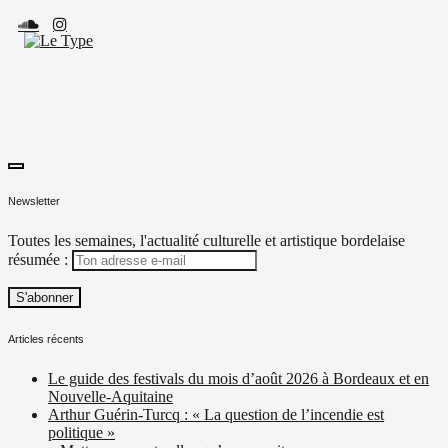
Skip
to
content
toggle
Le Type
Média culturel, indépendant et local.
open/close
Newsletter
sidebar
Toutes les semaines, l'actualité culturelle et artistique bordelaise
résumée :
Articles récents
Le guide des festivals du mois d’août 2026 à Bordeaux et en
Nouvelle-Aquitaine
Arthur Guérin-Turcq : « La question de l’incendie est
politique »