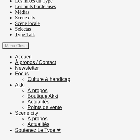
Les mixes du Type
Les nuits bordelaises
Médias
Scene city
Scène locale
Sélectas
Type Talk
Menu
Close
Accueil
À propos / Contact
Newsletter
Focus
Culture & handicap
Akki
À propos
Boutique Akki
Actualités
Points de vente
Scene city
À propos
Actualités
Soutenez Le Type ❤︎