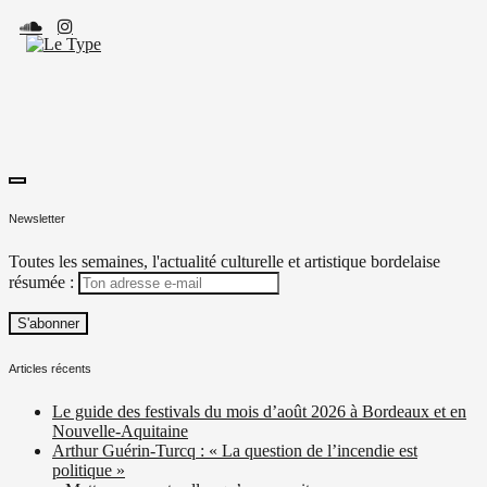
Skip
to
content
toggle
Le Type
Média culturel, indépendant et local.
open/close
Newsletter
sidebar
Toutes les semaines, l'actualité culturelle et artistique bordelaise
résumée :
Articles récents
Le guide des festivals du mois d’août 2026 à Bordeaux et en
Nouvelle-Aquitaine
Arthur Guérin-Turcq : « La question de l’incendie est
politique »