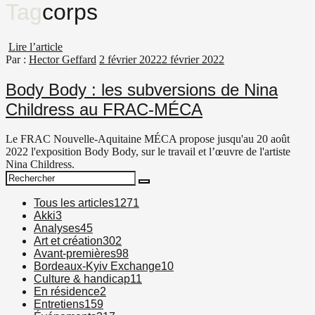
Tag
corps
Lire l’article
Par :
Hector Geffard
2 février 2022
2 février 2022
Body Body : les subversions de Nina
Childress au FRAC-MÉCA
Le FRAC Nouvelle-Aquitaine MÉCA propose jusqu'au 20 août
2022 l'exposition Body Body, sur le travail et l’œuvre de l'artiste
Nina Childress.
Search
Search
for:
Tous les articles
1271
Akki
3
Analyses
45
Art et création
302
Avant-premières
98
Bordeaux-Kyiv Exchange
10
Culture & handicap
11
En résidence
2
Entretiens
159