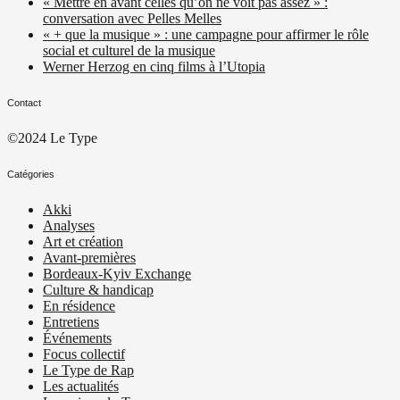
« Mettre en avant celles qu’on ne voit pas assez » :
conversation avec Pelles Melles
« + que la musique » : une campagne pour affirmer le rôle
social et culturel de la musique
Werner Herzog en cinq films à l’Utopia
Contact
©2024 Le Type
Catégories
Akki
Analyses
Art et création
Avant-premières
Bordeaux-Kyiv Exchange
Culture & handicap
En résidence
Entretiens
Événements
Focus collectif
Le Type de Rap
Les actualités