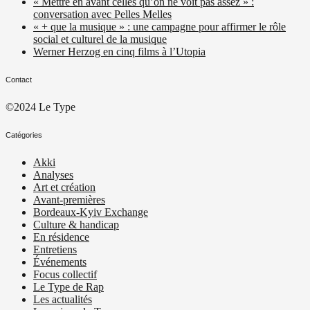
« Mettre en avant celles qu’on ne voit pas assez » :
conversation avec Pelles Melles
« + que la musique » : une campagne pour affirmer le rôle
social et culturel de la musique
Werner Herzog en cinq films à l’Utopia
Contact
©2024 Le Type
Catégories
Akki
Analyses
Art et création
Avant-premières
Bordeaux-Kyiv Exchange
Culture & handicap
En résidence
Entretiens
Événements
Focus collectif
Le Type de Rap
Les actualités