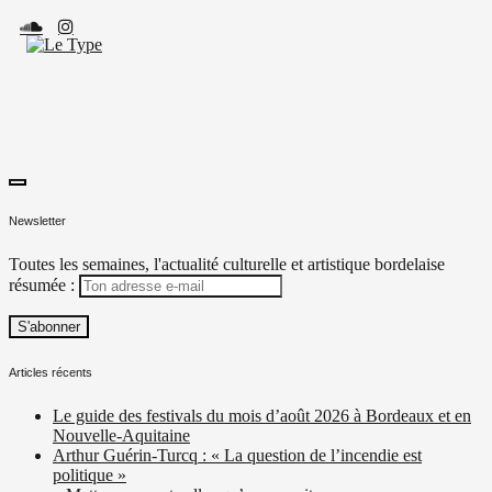
Skip
to
content
toggle
Le Type
Média culturel, indépendant et local.
open/close
Newsletter
sidebar
Toutes les semaines, l'actualité culturelle et artistique bordelaise
résumée :
Articles récents
Le guide des festivals du mois d’août 2026 à Bordeaux et en
Nouvelle-Aquitaine
Arthur Guérin-Turcq : « La question de l’incendie est
politique »