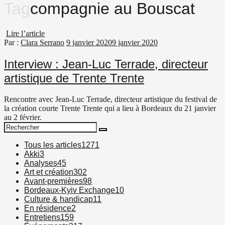
Tag
compagnie au Bouscat
Lire l’article
Par :
Clara Serrano
9 janvier 2020
9 janvier 2020
Interview : Jean-Luc Terrade, directeur
artistique de Trente Trente
Rencontre avec Jean-Luc Terrade, directeur artistique du festival de
la création courte Trente Trente qui a lieu à Bordeaux du 21 janvier
au 2 février.
Search
Search
for:
Tous les articles
1271
Akki
3
Analyses
45
Art et création
302
Avant-premières
98
Bordeaux-Kyiv Exchange
10
Culture & handicap
11
En résidence
2
Entretiens
159