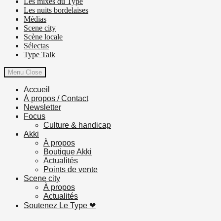
Les mixes du Type
Les nuits bordelaises
Médias
Scene city
Scène locale
Sélectas
Type Talk
Menu
Close
Accueil
À propos / Contact
Newsletter
Focus
Culture & handicap
Akki
À propos
Boutique Akki
Actualités
Points de vente
Scene city
À propos
Actualités
Soutenez Le Type ❤︎