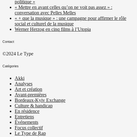
politique »
« Mettre en avant celles qu’on ne voit pas assez » :
conversation avec Pelles Melles
« + que la musique » : une campagne pour affirmer le rôle
social et culturel de la musique
Werner Herzog en cinq films à l’Utopia
Contact
©2024 Le Type
Catégories
Akki
Analyses
Art et création
Avant-premières
Bordeaux-Kyiv Exchange
Culture & handicap
En résidence
Entretiens
Événements
Focus collectif
Le Type de Rap