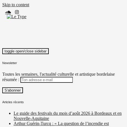
Skip to content
toggle open/close sidebar
Le Type
Média culturel, indépendant et local.
Newsletter
Toutes les semaines, l'actualité culturelle et artistique bordelaise
résumée :
Articles récents
Le guide des festivals du mois d’août 2026 à Bordeaux et en
Nouvelle-Aquitaine
Arthur Guérin-Turcq : « La question de l’incendie est