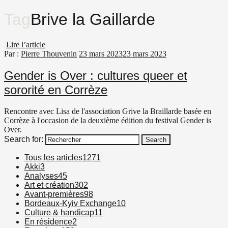
Tag
Brive la Gaillarde
Lire l’article
Par :
Pierre Thouvenin
23 mars 2023
23 mars 2023
Gender is Over : cultures queer et
sororité en Corrèze
Rencontre avec Lisa de l'association Grive la Braillarde basée en
Corrèze à l'occasion de la deuxième édition du festival Gender is
Over.
Search for:
Search
Tous les articles
1271
Akki
3
Analyses
45
Art et création
302
Avant-premières
98
Bordeaux-Kyiv Exchange
10
Culture & handicap
11
En résidence
2