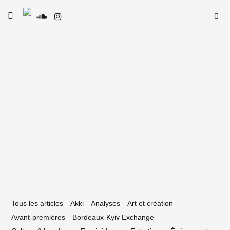
Skip
Searc
toggle
to
SE
Le Type
open/close
for:
sidebar
content
3 juillet 2026
ad Rey : « une ouverture vers de
ouveaux horizons »
Tous les articles
Akki
Analyses
Art et création
Avant-premières
Bordeaux-Kyiv Exchange