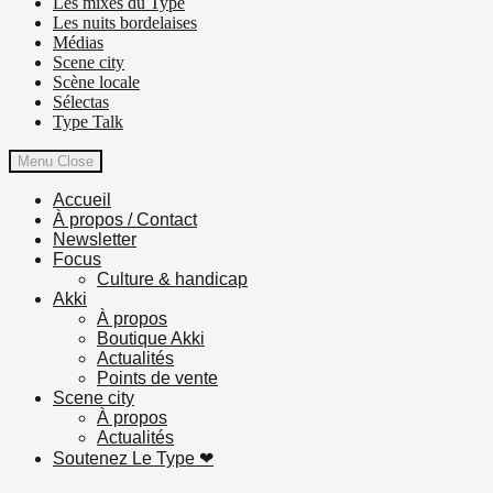
Les mixes du Type
Les nuits bordelaises
Médias
Scene city
Scène locale
Sélectas
Type Talk
Menu
Close
Accueil
À propos / Contact
Newsletter
Focus
Culture & handicap
Akki
À propos
Boutique Akki
Actualités
Points de vente
Scene city
À propos
Actualités
Soutenez Le Type ❤︎