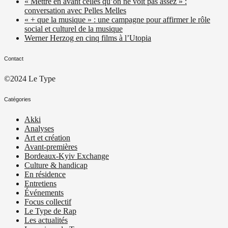
« Mettre en avant celles qu’on ne voit pas assez » :
conversation avec Pelles Melles
« + que la musique » : une campagne pour affirmer le rôle
social et culturel de la musique
Werner Herzog en cinq films à l’Utopia
Contact
©2024 Le Type
Catégories
Akki
Analyses
Art et création
Avant-premières
Bordeaux-Kyiv Exchange
Culture & handicap
En résidence
Entretiens
Événements
Focus collectif
Le Type de Rap
Les actualités