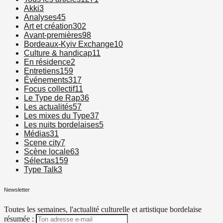
Akki
3
Analyses
45
Art et création
302
Avant-premières
98
Bordeaux-Kyiv Exchange
10
Culture & handicap
11
En résidence
2
Entretiens
159
Événements
317
Focus collectif
11
Le Type de Rap
36
Les actualités
57
Les mixes du Type
37
Les nuits bordelaises
5
Médias
31
Scene city
7
Scène locale
63
Sélectas
159
Type Talk
3
Newsletter
Toutes les semaines, l'actualité culturelle et artistique bordelaise
résumée :