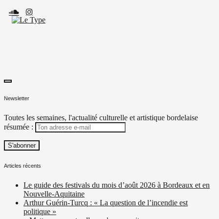
Skip
to
content
toggle
Le Type
Média culturel, indépendant et local.
open/close
Newsletter
sidebar
Toutes les semaines, l'actualité culturelle et artistique bordelaise
résumée :
Articles récents
Le guide des festivals du mois d’août 2026 à Bordeaux et en
Nouvelle-Aquitaine
Arthur Guérin-Turcq : « La question de l’incendie est
politique »