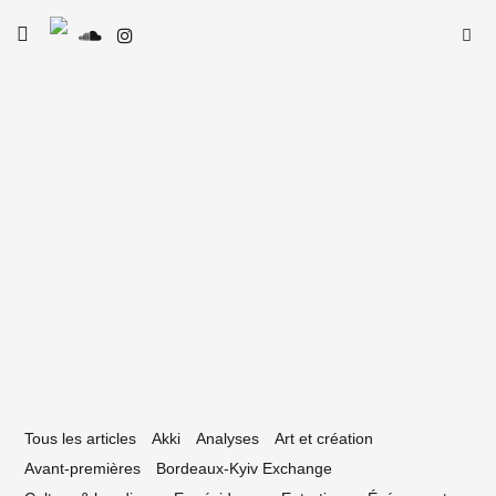
Skip
Searc
toggle
to
SE
Le Type
open/close
for:
sidebar
content
11 janvier 2023
puis Bordeaux, quel soutien à l’Ukraine
 Rencontre avec Ukraine Amitié
Tous les articles
Akki
Analyses
Art et création
Avant-premières
Bordeaux-Kyiv Exchange