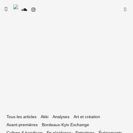
Skip
Searc
toggle
to
SE
Le Type
open/close
for:
sidebar
content
3 avril 2020
 Tencha : le confinement en 19 tracks
Tous les articles
Akki
Analyses
Art et création
Avant-premières
Bordeaux-Kyiv Exchange
Culture & handicap
En résidence
Entretiens
Événements