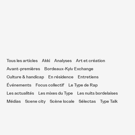
2 – Hors Bord Festival 2016 : live
eport samedi
Tous les articles
Akki
Analyses
Art et création
Avant-premières
Bordeaux-Kyiv Exchange
Culture & handicap
En résidence
Entretiens
Événements
Focus collectif
Le Type de Rap
Les actualités
Les mixes du Type
Les nuits bordelaises
Médias
Scene city
Scène locale
Sélectas
Type Talk