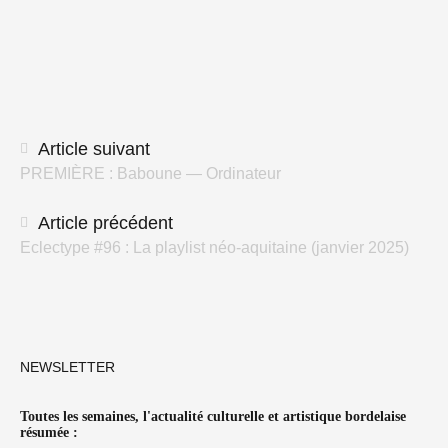
Navigation
Article suivant
PREMIÈRE : Baboune — Ordinateur
des
articles
Article précédent
Eclectype #96 : La playlist néo-aquitaine (janvier 2025)
NEWSLETTER
Toutes les semaines, l'actualité culturelle et artistique bordelaise
résumée :