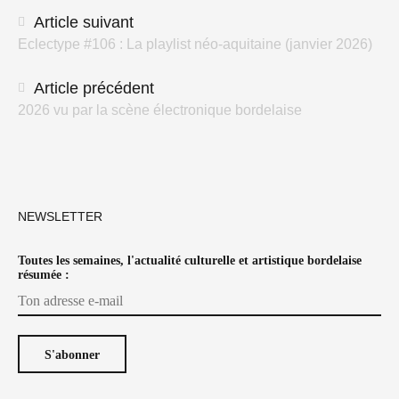
Navigation
Article suivant
Eclectype #106 : La playlist néo-aquitaine (janvier 2026)
des
articles
Article précédent
2026 vu par la scène électronique bordelaise
NEWSLETTER
Toutes les semaines, l'actualité culturelle et artistique bordelaise
résumée :