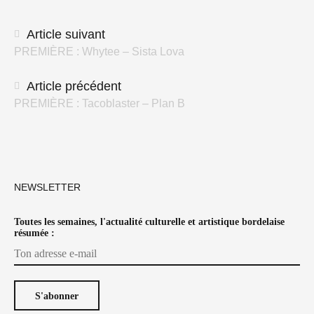
Navigation
Article suivant
PREMIÈRE : Whytee – Sista Lova
des
articles
Article précédent
PREMIÈRE : Tacoblaster – Plan B
NEWSLETTER
Toutes les semaines, l'actualité culturelle et artistique bordelaise
résumée :