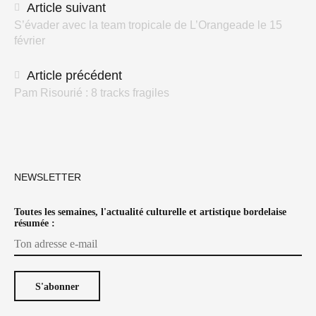
Navigation
Article suivant
S’évader avec la team tropicale de L’Orangeade le 15
des
février
articles
Article précédent
Pam Risourié : 8 tracks fragiles
NEWSLETTER
Toutes les semaines, l'actualité culturelle et artistique bordelaise
résumée :