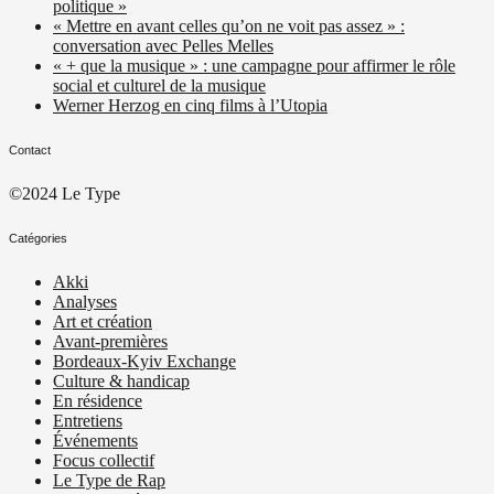
politique »
« Mettre en avant celles qu’on ne voit pas assez » :
conversation avec Pelles Melles
« + que la musique » : une campagne pour affirmer le rôle
social et culturel de la musique
Werner Herzog en cinq films à l’Utopia
Contact
©2024 Le Type
Catégories
Akki
Analyses
Art et création
Avant-premières
Bordeaux-Kyiv Exchange
Culture & handicap
En résidence
Entretiens
Événements
Focus collectif
Le Type de Rap