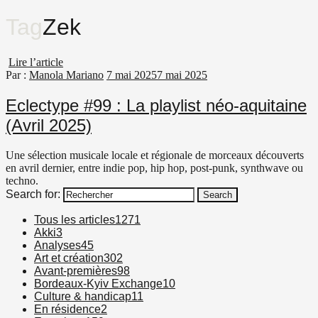
Tag
Zek
Lire l’article
Par :
Manola Mariano
7 mai 2025
7 mai 2025
Eclectype #99 : La playlist néo-aquitaine
(Avril 2025)
Une sélection musicale locale et régionale de morceaux découverts
en avril dernier, entre indie pop, hip hop, post-punk, synthwave ou
techno.
Search for:
Search
Tous les articles
1271
Akki
3
Analyses
45
Art et création
302
Avant-premières
98
Bordeaux-Kyiv Exchange
10
Culture & handicap
11
En résidence
2