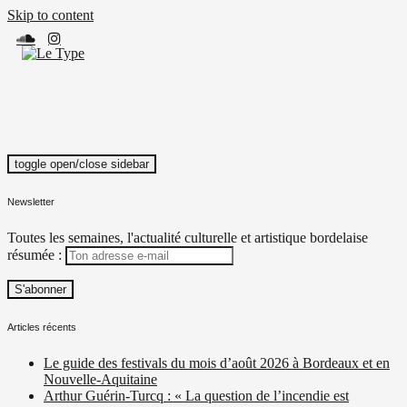
Skip to content
toggle open/close sidebar
Le Type
Média culturel, indépendant et local.
Newsletter
Toutes les semaines, l'actualité culturelle et artistique bordelaise
résumée :
Articles récents
Le guide des festivals du mois d’août 2026 à Bordeaux et en
Nouvelle-Aquitaine
Arthur Guérin-Turcq : « La question de l’incendie est