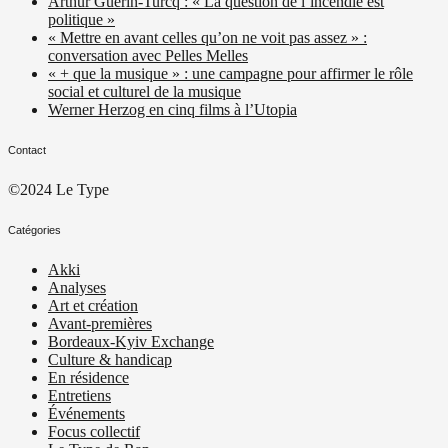
Arthur Guérin-Turcq : « La question de l’incendie est
politique »
« Mettre en avant celles qu’on ne voit pas assez » :
conversation avec Pelles Melles
« + que la musique » : une campagne pour affirmer le rôle
social et culturel de la musique
Werner Herzog en cinq films à l’Utopia
Contact
©2024 Le Type
Catégories
Akki
Analyses
Art et création
Avant-premières
Bordeaux-Kyiv Exchange
Culture & handicap
En résidence
Entretiens
Événements
Focus collectif