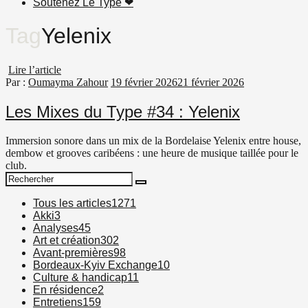
Soutenez Le Type ❤︎
Tag
Yelenix
Lire l’article
Par :
Oumayma Zahour
19 février 2026
21 février 2026
Les Mixes du Type #34 : Yelenix
Immersion sonore dans un mix de la Bordelaise Yelenix entre house,
dembow et grooves caribéens : une heure de musique taillée pour le
club.
Search
Search
for:
Tous les articles
1271
Akki
3
Analyses
45
Art et création
302
Avant-premières
98
Bordeaux-Kyiv Exchange
10
Culture & handicap
11
En résidence
2
Entretiens
159