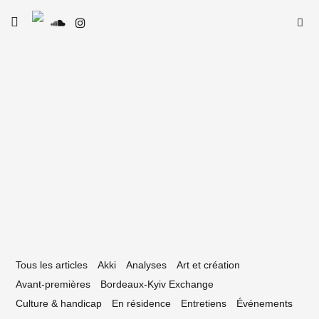
Skip
Searc
toggle
to
SE
Le Type
open/close
for:
sidebar
content
14 juin 2022
e Type de Rap #09 — Cheeko
Tous les articles
Akki
Analyses
Art et création
Avant-premières
Bordeaux-Kyiv Exchange
Culture & handicap
En résidence
Entretiens
Événements