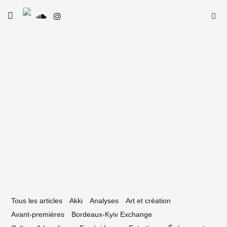
Skip
Searc
toggle
to
SE
Le Type
open/close
for:
sidebar
content
15 octobre 2015
a bordelaise du mois #04 – Emilie
elour Visuels)
Tous les articles
Akki
Analyses
Art et création
Avant-premières
Bordeaux-Kyiv Exchange