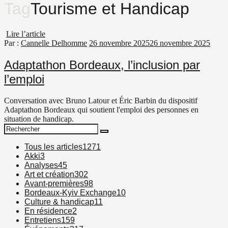
Tag
Tourisme et Handicap
Lire l’article
Par :
Cannelle Delhomme
26 novembre 2025
26 novembre 2025
Adaptathon Bordeaux, l’inclusion par
l’emploi
Conversation avec Bruno Latour et Éric Barbin du dispositif
Adaptathon Bordeaux qui soutient l'emploi des personnes en
situation de handicap.
Search
Search
for:
Tous les articles
1271
Akki
3
Analyses
45
Art et création
302
Avant-premières
98
Bordeaux-Kyiv Exchange
10
Culture & handicap
11
En résidence
2
Entretiens
159