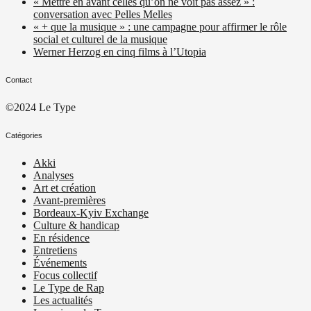
« Mettre en avant celles qu’on ne voit pas assez » :
conversation avec Pelles Melles
« + que la musique » : une campagne pour affirmer le rôle
social et culturel de la musique
Werner Herzog en cinq films à l’Utopia
Contact
©2024 Le Type
Catégories
Akki
Analyses
Art et création
Avant-premières
Bordeaux-Kyiv Exchange
Culture & handicap
En résidence
Entretiens
Événements
Focus collectif
Le Type de Rap
Les actualités