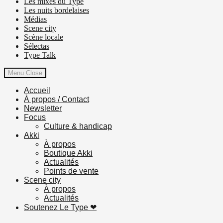
Les mixes du Type
Les nuits bordelaises
Médias
Scene city
Scène locale
Sélectas
Type Talk
Menu
Close
Accueil
À propos / Contact
Newsletter
Focus
Culture & handicap
Akki
À propos
Boutique Akki
Actualités
Points de vente
Scene city
À propos
Actualités
Soutenez Le Type ❤︎