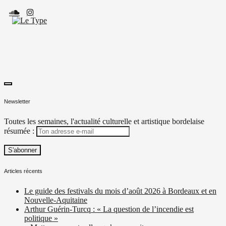
Skip
to
content
toggle
Le Type
Média culturel, indépendant et local.
open/close
Newsletter
sidebar
Toutes les semaines, l'actualité culturelle et artistique bordelaise
résumée :
Articles récents
Le guide des festivals du mois d’août 2026 à Bordeaux et en
Nouvelle-Aquitaine
Arthur Guérin-Turcq : « La question de l’incendie est
politique »