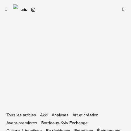
Skip
Searc
toggle
to
open/close
SE
Le Type
for:
sidebar
content
23 mars 2017
s 5 pépytes de – À l’eau
Tous les articles
Akki
Analyses
Art et création
Avant-premières
Bordeaux-Kyiv Exchange
Culture & handicap
En résidence
Entretiens
Événements