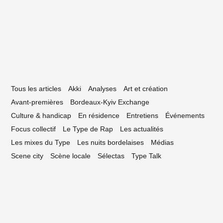
déral Fest #2 : raout psyché bordelais
Tous les articles
Akki
Analyses
Art et création
Avant-premières
Bordeaux-Kyiv Exchange
Culture & handicap
En résidence
Entretiens
Événements
Focus collectif
Le Type de Rap
Les actualités
Les mixes du Type
Les nuits bordelaises
Médias
Scene city
Scène locale
Sélectas
Type Talk